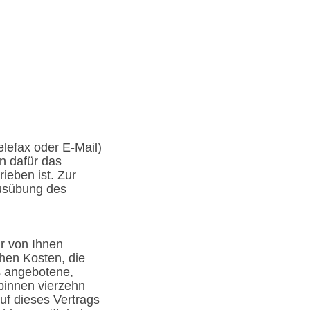
elefax oder E-Mail)
en dafür das
ieben ist. Zur
Ausübung des
ir von Ihnen
chen Kosten, die
s angebotene,
binnen vierzehn
uf dieses Vertrags