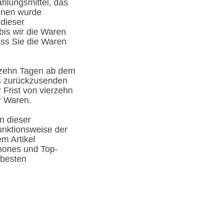
hlungsmittel, das
Ihnen wurde
 dieser
bis wir die Waren
ass Sie die Waren
erzehn Tagen ab dem
ns zurückzusenden
 Frist von vierzehn
r Waren.
n dieser
unktionsweise der
m Artikel
phones und Top-
 besten