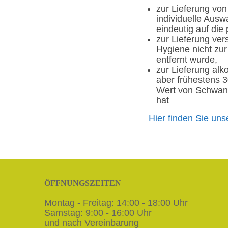
zur Lieferung von
individuelle Aus
eindeutig auf die
zur Lieferung ve
Hygiene nicht zu
entfernt wurde,
zur Lieferung alk
aber frühestens 3
Wert von Schwank
hat
Hier finden Sie uns
ÖFFNUNGSZEITEN
Montag - Freitag: 14:00 - 18:00 Uhr
Samstag: 9:00 - 16:00 Uhr
und nach Vereinbarung